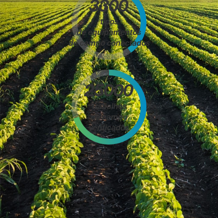
3300
tipos
de equipamentos
de campo conectados
25000
trabalhos
de campo
verificados