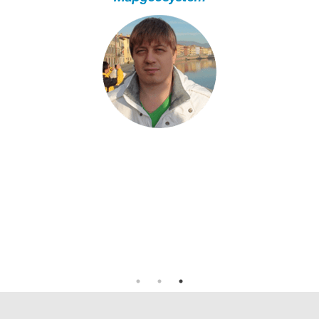
Irina Shmygol
Agri 2.0
Lyudmila Vasilenko
Prime Lab Tech