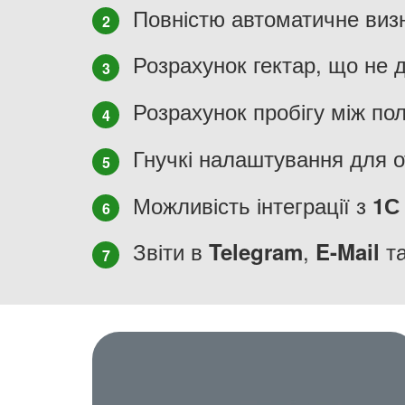
Повністю автоматичне визн
2
Розрахунок гектар, що не
3
Розрахунок пробігу між по
4
Гнучкі налаштування для о
5
Можливість інтеграції з
1С
6
Звіти в
,
та
Telegram
E-Mail
7