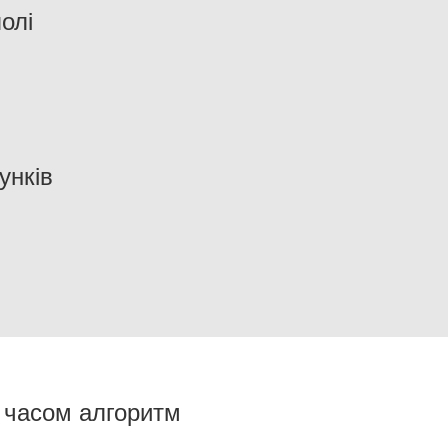
олі
унків
 часом алгоритм