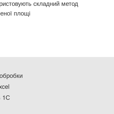
ристовують складний метод
еної площі
 обробки
xcel
в 1С